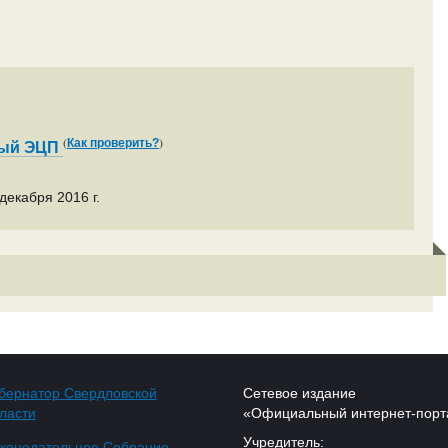
(
)
Как проверить?
ный ЭЦП
декабря 2016 г.
бернатор Свердловской
Сетевое издание
ласти
«Официальный интернет-порт
Учредитель:
конодательное Собрание