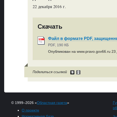
22 декабря 2016 г.
Скачать
Файл в формате PDF, защищен
PDF, 190 КБ
Опубликован на www.pravo.gov66.ru 23 
Поделиться ссылкой
© 1999–2026 «
Областная газета
»
Гу
об
О проекте
Нормативная база
За