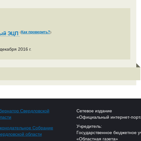
(
)
Как проверить?
ный ЭЦП
декабря 2016 г.
бернатор Свердловской
Сетевое издание
ласти
«Официальный интернет-порт
Учредитель:
конодательное Собрание
Государственное бюджетное у
ердловской области
«Областная газета»