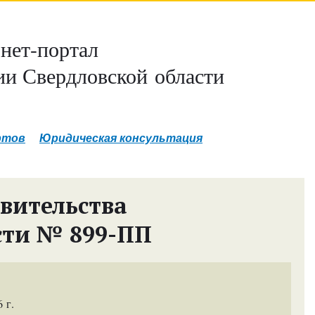
нет-портал
и Свердловской области
ртов
Юридическая консультация
вительства
сти № 899-ПП
 г.