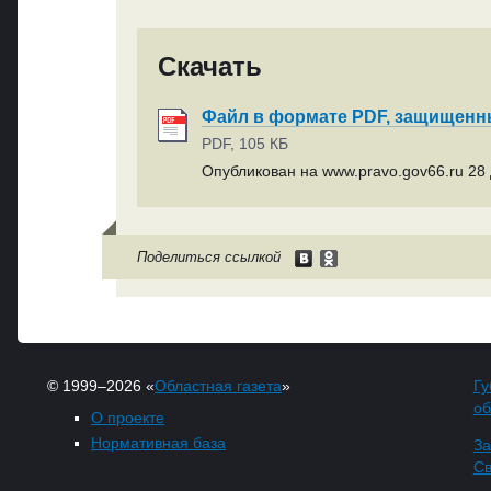
Скачать
Файл в формате PDF, защищен
PDF, 105 КБ
Опубликован на www.pravo.gov66.ru 28 
Поделиться ссылкой
© 1999–2026 «
Областная газета
»
Гу
об
О проекте
Нормативная база
За
Св