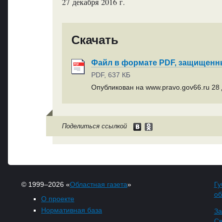
27 декабря 2016 г.
Скачать
Файл в формате PDF, защищен
PDF, 637 КБ
Опубликован на www.pravo.gov66.ru 28 
Поделиться ссылкой
© 1999–2026 «
Областная газета
»
Гу
об
О проекте
Нормативная база
За
Св