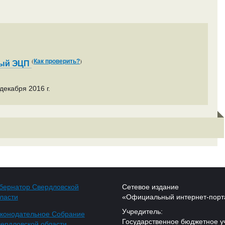
(
)
Как проверить?
ный ЭЦП
декабря 2016 г.
бернатор Свердловской
Сетевое издание
ласти
«Официальный интернет-порт
Учредитель:
конодательное Собрание
Государственное бюджетное у
ердловской области