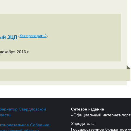
(
)
Как проверить?
ный ЭЦП
декабря 2016 г.
бернатор Свердловской
Сетевое издание
ласти
«Официальный интернет-порт
Учредитель:
конодательное Собрание
Государственное бюджетное у
ердловской области