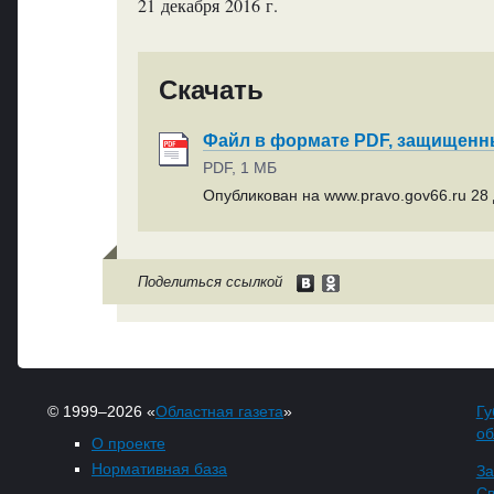
21 декабря 2016 г.
Скачать
Файл в формате PDF, защищен
PDF, 1 МБ
Опубликован на www.pravo.gov66.ru 28 
Поделиться ссылкой
© 1999–2026 «
Областная газета
»
Гу
об
О проекте
Нормативная база
За
Св