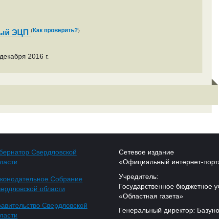
(
)
Как проверить?
ный ЭЦП
декабря 2016 г.
бернатор Свердловской
Сетевое издание
ласти
«Официальный интернет-порт
Учредитель:
конодательное Собрание
Государственное бюджетное у
ердловской области
«Областная газета»
авительство Свердловской
Генеральный директор: Базуно
ласти