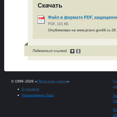
Скачать
Файл в формате PDF, защищен
PDF, 115 КБ
Опубликован на www.pravo.gov66.ru 28 
Поделиться ссылкой
© 1999–2026 «
Областная газета
»
Гу
об
О проекте
Нормативная база
За
Св
Пр
об