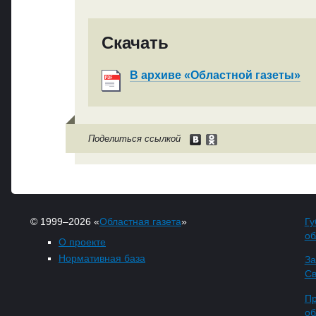
Скачать
В архиве «Областной газеты»
Поделиться ссылкой
© 1999–2026 «
Областная газета
»
Гу
об
О проекте
Нормативная база
За
Св
Пр
об