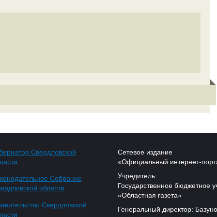
бернатор Свердловской
Сетевое издание
ласти
«Официальный интернет-порт
Учредитель:
конодательное Собрание
Государственное бюджетное у
ердловской области
«Областная газета»
авительство Свердловской
Генеральный директор: Базуно
ласти