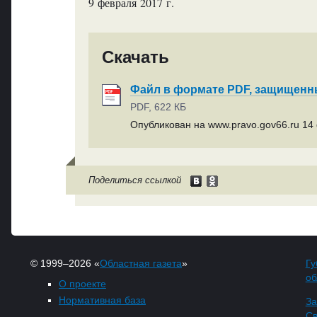
9 февраля 2017 г.
Скачать
Файл в формате PDF, защищен
PDF, 622 КБ
Опубликован на www.pravo.gov66.ru 14 
Поделиться ссылкой
© 1999–2026 «
Областная газета
»
Гу
об
О проекте
Нормативная база
За
Св