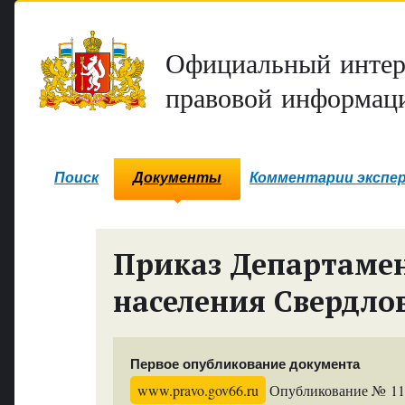
Официальный интер
правовой информаци
Поиск
Документы
Комментарии экспе
Приказ Департамен
населения Свердло
Первое опубликование документа
www.pravo.gov66.ru
Опубликование № 1140