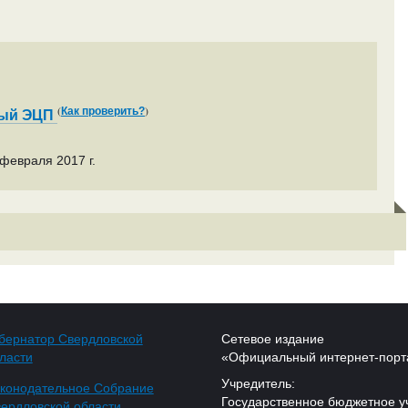
(
)
Как проверить?
ный ЭЦП
февраля 2017 г.
бернатор Свердловской
Сетевое издание
ласти
«Официальный интернет-порт
Учредитель:
конодательное Собрание
Государственное бюджетное у
ердловской области