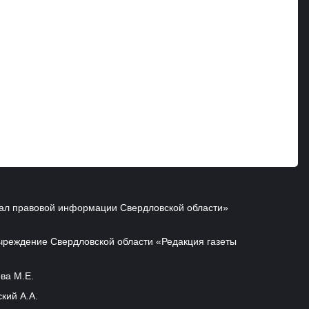
ал правовой информации Свердловской области»
чреждение Свердловской области «Редакция газеты
ва М.Е.
кий А.А.