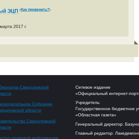
(
)
Как проверить?
ный ЭЦП
марта 2017 г.
бернатор Свердловской
Сетевое издание
ласти
«Официальный интернет-порт
Учредитель:
конодательное Собрание
Государственное бюджетное у
ердловской области
«Областная газета»
авительство Свердловской
Генеральный директор: Базуно
ласти
Главный редактор: Лакедемонс
ртал правовой информации