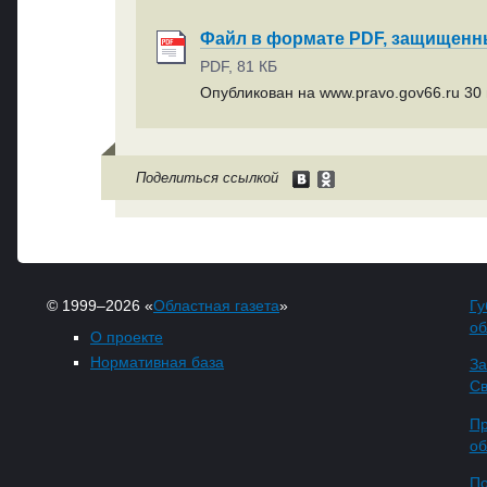
Файл в формате PDF, защищен
PDF, 81 КБ
Опубликован на www.pravo.gov66.ru 30 
Поделиться ссылкой
© 1999–2026 «
Областная газета
»
Гу
об
О проекте
Нормативная база
За
Св
Пр
об
По