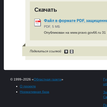
Скачать
Файл в формате PDF, защищен
PDF, 5 МБ
Опубликован на www.pravo.gov66.ru 31 
Поделиться ссылкой
© 1999–2026 «
Областная газета
»
Гу
об
О проекте
Нормативная база
За
Св
Пр