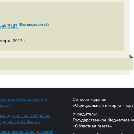
(
)
Как проверить?
ный ЭЦП
марта 2017 г.
бернатор Свердловской
Сетевое издание
ласти
«Официальный интернет-порт
Учредитель:
конодательное Собрание
Государственное бюджетное у
ердловской области
«Областная газета»
авительство Свердловской