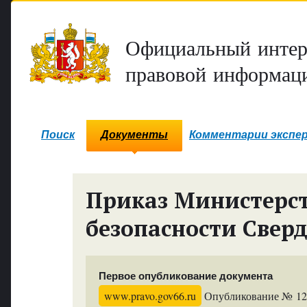
Официальный интер
правовой информаци
Поиск
Документы
Комментарии экспе
Приказ Министерс
безопасности Свер
Первое опубликование документа
www.pravo.gov66.ru
Опубликование № 1212