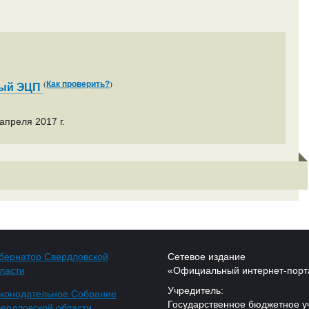
(
)
Как проверить?
ный ЭЦП
апреля 2017 г.
бернатор Свердловской
Сетевое издание
ласти
«Официальный интернет-порт
Учредитель:
конодательное Собрание
Государственное бюджетное у
ердловской области