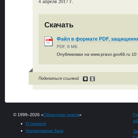
4 апреля 2017 г.
Скачать
Файл в формате PDF, защищен
PDF, 8 МБ
Опубликован на www.pravo.gov66.ru 10 
Поделиться ссылкой
© 1999–2026 «
Областная газета
»
Гу
об
О проекте
Нормативная база
За
Св