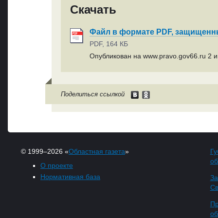
Скачать
Файл в формате PDF, защищен
PDF, 164 КБ
Опубликован на www.pravo.gov66.ru 2 и
Поделиться ссылкой
© 1999–2026 «
Областная газета
»
Гу
об
О проекте
Нормативная база
За
Св
Пр
об