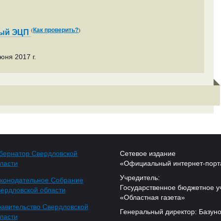
(
)
Как проверить?
ный ЭЦП
юня 2017 г.
бернатор Свердловской
Сетевое издание
ласти
«Официальный интернет-порт
Учредитель:
конодательное Собрание
Государственное бюджетное у
ердловской области
«Областная газета»
авительство Свердловской
Генеральный директор: Базуно
ласти