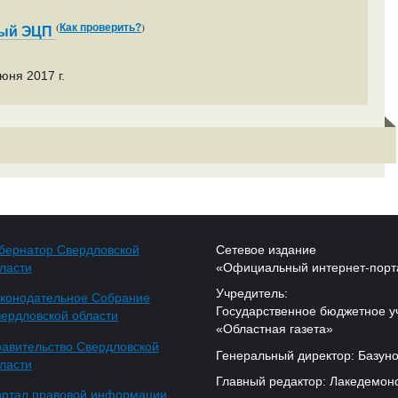
(
)
Как проверить?
ный ЭЦП
юня 2017 г.
бернатор Свердловской
Сетевое издание
ласти
«Официальный интернет-порт
Учредитель:
конодательное Собрание
Государственное бюджетное у
ердловской области
«Областная газета»
авительство Свердловской
Генеральный директор: Базуно
ласти
Главный редактор: Лакедемонс
ртал правовой информации