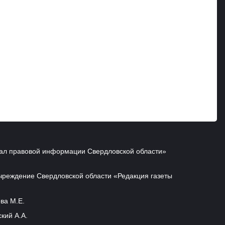
ал правовой информации Свердловской области»
чреждение Свердловской области «Редакция газеты
ва М.Е.
кий А.А.