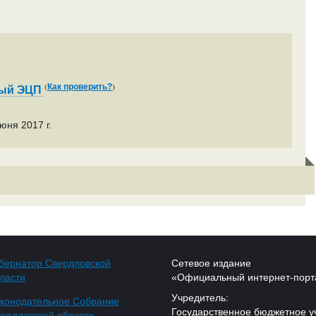
(
)
Как проверить?
ный ЭЦП
юня 2017 г.
бернатор Свердловской
Сетевое издание
ласти
«Официальный интернет-порт
Учредитель:
конодательное Собрание
Государственное бюджетное у
ердловской области