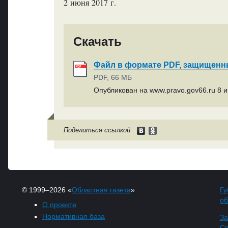
2 июня 2017 г.
Скачать
Файл в формате PDF, защищен
PDF, 66 МБ
Опубликован на www.pravo.gov66.ru 8 и
Поделиться ссылкой
© 1999–2026 «
Областная газета
»
Гу
об
О проекте
Нормативная база
За
Св