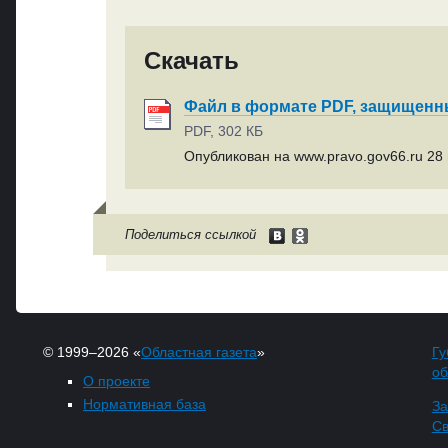
Скачать
Файл в формате PDF, защищен
PDF, 302 КБ
Опубликован на www.pravo.gov66.ru 28 
Поделиться ссылкой
© 1999–2026 «
Областная газета
»
Гу
об
О проекте
Нормативная база
За
Св