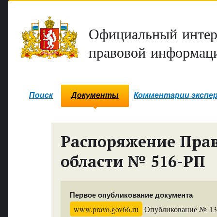
Официальный интер
правовой информаци
Поиск
Документы
Комментарии экспе
Распоряжение Прав
области № 516-РП
Первое опубликование документа
www.pravo.gov66.ru
Опубликование № 135