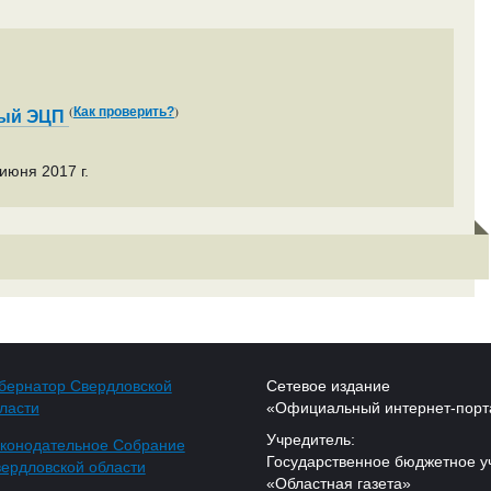
(
)
Как проверить?
ный ЭЦП
июня 2017 г.
бернатор Свердловской
Сетевое издание
ласти
«Официальный интернет-порт
Учредитель:
конодательное Собрание
Государственное бюджетное у
ердловской области
«Областная газета»