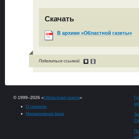
Скачать
В архиве «Областной газеты»
Поделиться ссылкой
© 1999–2026 «
Областная газета
»
Гу
об
О проекте
Нормативная база
За
Св
Пр
об