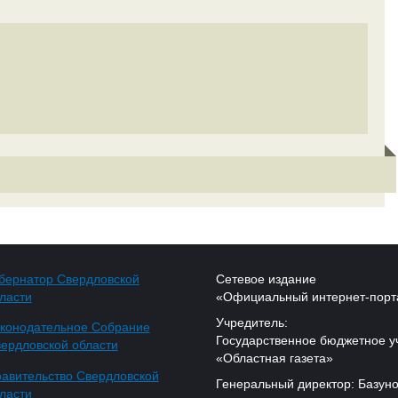
бернатор Свердловской
Сетевое издание
ласти
«Официальный интернет-порт
Учредитель:
конодательное Собрание
Государственное бюджетное у
ердловской области
«Областная газета»
авительство Свердловской
Генеральный директор: Базуно
ласти