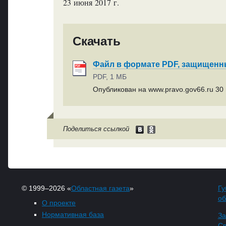
23 июня 2017 г.
Скачать
Файл в формате PDF, защищен
PDF, 1 МБ
Опубликован на www.pravo.gov66.ru 30 
Поделиться ссылкой
© 1999–2026 «
Областная газета
»
Гу
об
О проекте
Нормативная база
За
Св