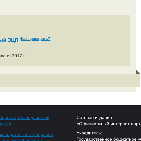
(
)
Как проверить?
ный ЭЦП
июня 2017 г.
бернатор Свердловской
Сетевое издание
ласти
«Официальный интернет-порт
Учредитель:
конодательное Собрание
Государственное бюджетное у
ердловской области