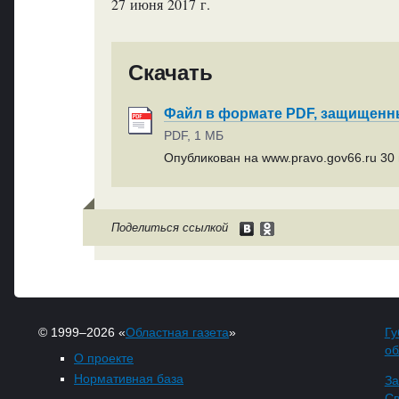
27 июня 2017 г.
Скачать
Файл в формате PDF, защищен
PDF, 1 МБ
Опубликован на www.pravo.gov66.ru 30 
Поделиться ссылкой
© 1999–2026 «
Областная газета
»
Гу
об
О проекте
Нормативная база
За
Св