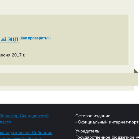
(
)
Как проверить?
ный ЭЦП
июня 2017 г.
бернатор Свердловской
Сетевое издание
ласти
«Официальный интернет-порт
Учредитель:
конодательное Собрание
Государственное бюджетное у
ердловской области