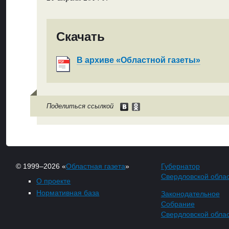
Скачать
В архиве «Областной газеты»
Поделиться ссылкой
© 1999–2026 «
Областная газета
»
Губернатор
Свердловской обла
О проекте
Нормативная база
Законодательное
Собрание
Свердловской обла