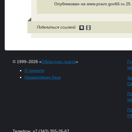
Опубликован на www.pravo.gov66.ru 25 а
Поделиться ссылкой
© 1999–2026 «
Областная газета
»
Гу
об
О проекте
Нормативная база
За
Св
Пр
об
По
Р
Телефон: +7 (343) 355-26-67