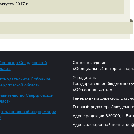
вгуста 2017 г.
бернатор Свердловской
Сетевое издание
ласти
«Официальный интернет-порт
Учредитель:
конодательное Собрание
Государственное бюджетное у
ердловской области
«Областная газета»
авительство Свердловской
Генеральный директор: Базуно
ласти
Главный редактор: Лакедемонс
ртал правовой информации
Адрес редакции 620000, г. Екат
Ф
Адрес электронной почты: og@