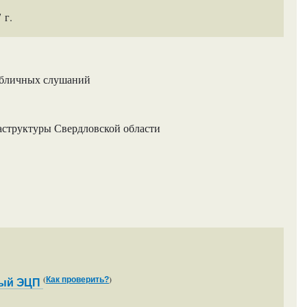
 г.
убличных слушаний
аструктуры Свердловской области
(
)
Как проверить?
ный ЭЦП