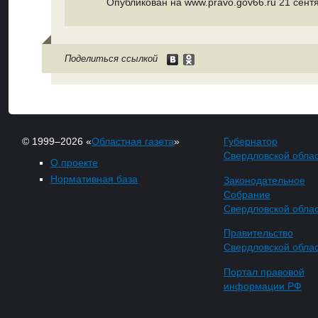
Опубликован на www.pravo.gov66.ru 21 сентя
Поделиться ссылкой
© 1999–2026 «
Областная газета
»
Губернатор
Свердловской обла
О проекте
Нормативная база
Законодательное
Собрание
Свердловской обла
Правительство
Свердловской обла
Портал правовой
информации РФ