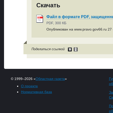
Скачать
Файл в формате PDF, защищен
PDF, 300 КБ
Опубликован на www.pravo.gov66.ru 27 
Поделиться ссылкой
© 1999–2026 «
Областная газета
»
Гу
об
О проекте
Нормативная база
За
Св
Пр
об