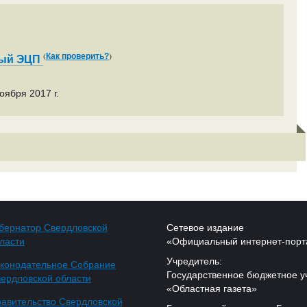
(
)
Как проверить?
ный ЭЦП
оября 2017 г.
бернатор Свердловской
Сетевое издание
ласти
«Официальный интернет-порт
Учредитель:
конодательное Собрание
Государственное бюджетное у
ердловской области
«Областная газета»
авительство Свердловской