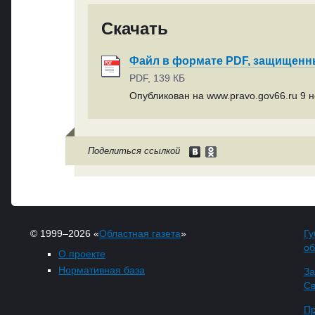
Скачать
Файл в формате PDF, защищен
PDF, 139 КБ
Опубликован на www.pravo.gov66.ru 9 н
Поделиться ссылкой
© 1999–2026 «
Областная газета
»
Гу
об
О проекте
Нормативная база
За
Св
Пр