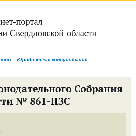
нет-портал
и Свердловской области
ртов
Юридическая консультация
онодательного Собрания
сти № 861-ПЗС
.