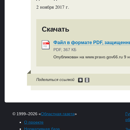
2 ноября 2017 г.
Скачать
Файл в формате PDF, защищен
PDF, 367 КБ
Опубликован на www.pravo.gov66.ru 9 н
Поделиться ссылкой
© 1999–2026 «
Областная газета
»
Гу
об
О проекте
Нормативная база
За