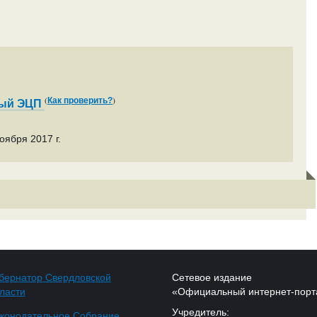
(
)
Как проверить?
ный ЭЦП
оября 2017 г.
бернатор Свердловской
Сетевое издание
ласти
«Официальный интернет-порт
Учредитель:
конодательное Собрание