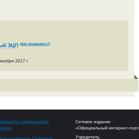
(
)
Как проверить?
ный ЭЦП
екабря 2017 г.
бернатор Свердловской
Сетевое издание
ласти
«Официальный интернет-порт
Учредитель:
конодательное Собрание