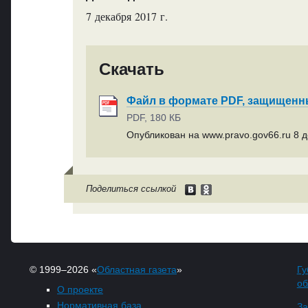
7 декабря 2017 г.
Скачать
Файл в формате PDF, защищен
PDF, 180 КБ
Опубликован на www.pravo.gov66.ru 8 д
Поделиться ссылкой
© 1999–2026 «
Областная газета
»
Гу
об
О проекте
Нормативная база
За