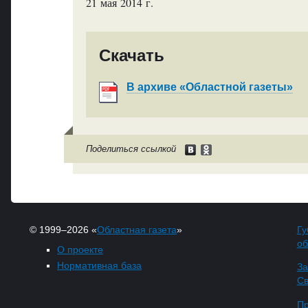
21 мая 2014 г.
Скачать
В архиве «Областной газеты»
Поделиться ссылкой
© 1999–2026 «
Областная газета
»
Гу
об
О проекте
Нормативная база
За
Св
Пр