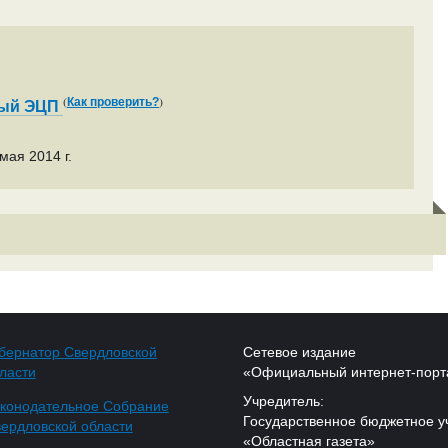
(
)
Как проверить?
ный ЭЦП
мая 2014 г.
бернатор Свердловской
Сетевое издание
ласти
«Официальный интернет-порт
Учредитель:
конодательное Собрание
Государственное бюджетное у
ердловской области
«Областная газета»