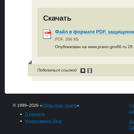
Скачать
Файл в формате PDF, защищен
PDF, 386 КБ
Опубликован на www.pravo.gov66.ru 29 
Поделиться ссылкой
© 1999–2026 «
Областная газета
»
Гу
об
О проекте
Нормативная база
За
Св