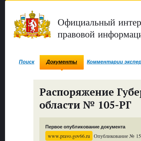
Официальный интер
правовой информаци
Поиск
Документы
Комментарии экспе
Распоряжение Губе
области № 105-РГ
Первое опубликование документа
www.pravo.gov66.ru
Опубликование № 1582