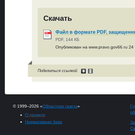
Скачать
Файл в формате PDF, защищен
PDF, 144 КБ
Опубликован на www.pravo.gov66.ru 24 
Поделиться ссылкой
© 1999–2026 «
Областная газета
»
Гу
об
О проекте
Нормативная база
За
Св