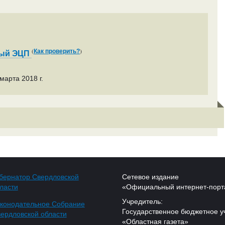
(
)
Как проверить?
ный ЭЦП
марта 2018 г.
бернатор Свердловской
Сетевое издание
ласти
«Официальный интернет-порт
Учредитель:
конодательное Собрание
Государственное бюджетное у
ердловской области
«Областная газета»