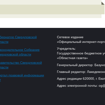
бернатор Свердловской
Сетевое издание
ласти
«Официальный интернет-порт
Учредитель:
конодательное Собрание
Государственное бюджетное у
ердловской области
«Областная газета»
авительство Свердловской
Генеральный директор: Базуно
ласти
Главный редактор: Лакедемонс
ртал правовой информации
Адрес редакции 620000, г. Екат
Ф
Адрес электронной почты: og@