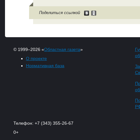
Поделиться ссылкой
© 1999–2026 «
Областная газета
»
Гу
об
О проекте
Нормативная база
За
Св
Пр
об
По
Р
Телефон: +7 (343) 355-26-67
0+