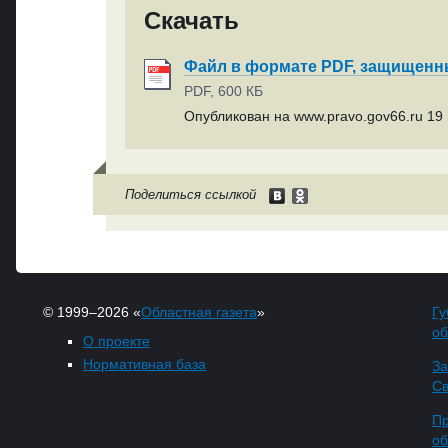
Скачать
Файл в формате PDF, защищен
PDF, 600 КБ
Опубликован на www.pravo.gov66.ru 19 
Поделиться ссылкой
© 1999–2026 «
Областная газета
»
Гу
об
О проекте
Нормативная база
За
Св
Пр
об