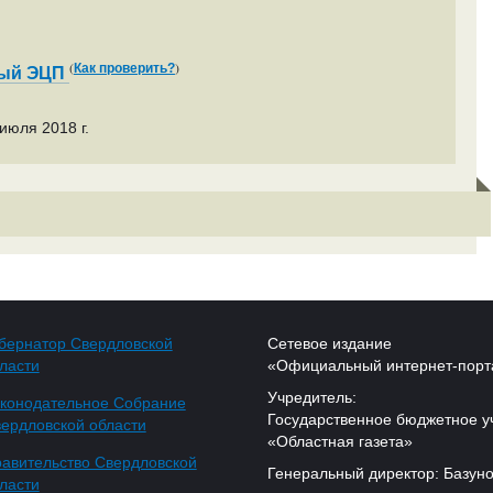
(
)
Как проверить?
ный ЭЦП
июля 2018 г.
бернатор Свердловской
Сетевое издание
ласти
«Официальный интернет-порт
Учредитель:
конодательное Собрание
Государственное бюджетное у
ердловской области
«Областная газета»
авительство Свердловской
Генеральный директор: Базуно
ласти