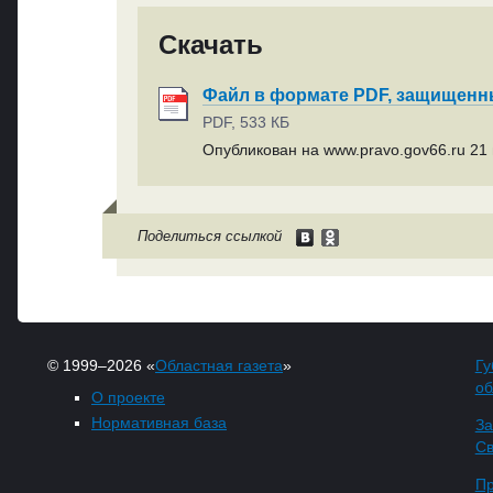
Скачать
Файл в формате PDF, защищен
PDF, 533 КБ
Опубликован на www.pravo.gov66.ru 21 
Поделиться ссылкой
© 1999–2026 «
Областная газета
»
Гу
об
О проекте
Нормативная база
За
Св
Пр