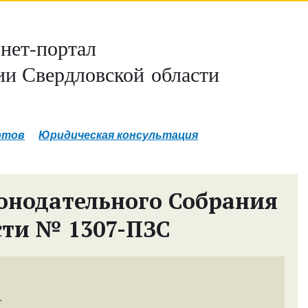
нет-портал
и Свердловской области
ртов
Юридическая консультация
онодательного Собрания
сти № 1307-ПЗС
.