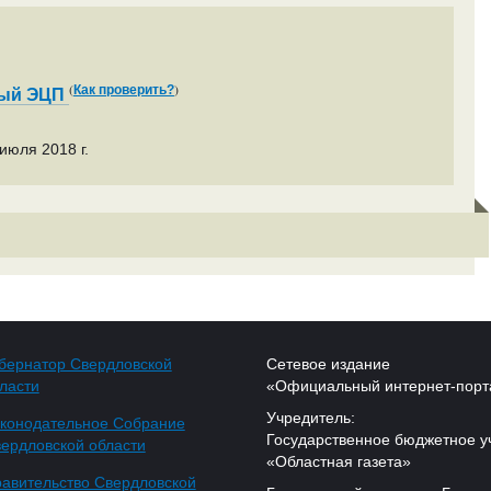
(
)
Как проверить?
ный ЭЦП
июля 2018 г.
бернатор Свердловской
Сетевое издание
ласти
«Официальный интернет-порт
Учредитель:
конодательное Собрание
Государственное бюджетное у
ердловской области
«Областная газета»
авительство Свердловской