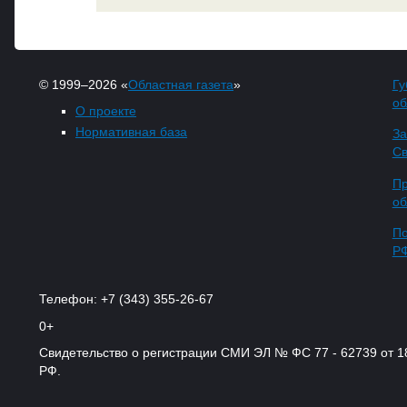
© 1999–2026 «
Областная газета
»
Гу
об
О проекте
Нормативная база
За
Св
Пр
об
По
Р
Телефон: +7 (343) 355-26-67
0+
Свидетельство о регистрации СМИ ЭЛ № ФС 77 - 62739 от 
РФ.