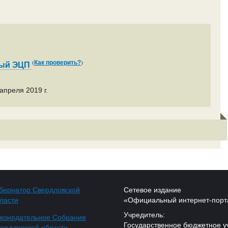
(
)
Как проверить?
ный ЭЦП
апреля 2019 г.
бернатор Свердловской
Сетевое издание
ласти
«Официальный интернет-порт
Учредитель:
конодательное Собрание
Государственное бюджетное у
ердловской области