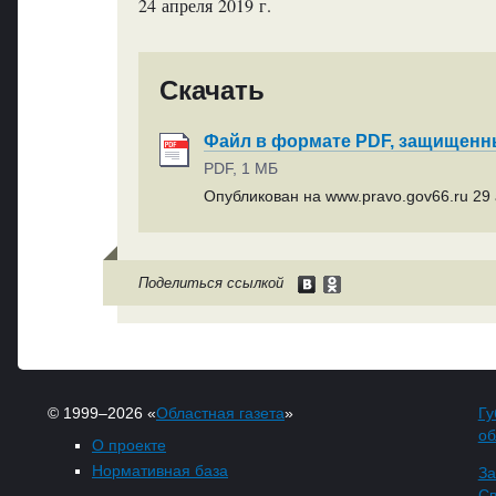
24 апреля 2019 г.
Скачать
Файл в формате PDF, защищен
PDF, 1 МБ
Опубликован на www.pravo.gov66.ru 29 
Поделиться ссылкой
© 1999–2026 «
Областная газета
»
Гу
об
О проекте
Нормативная база
За
Св