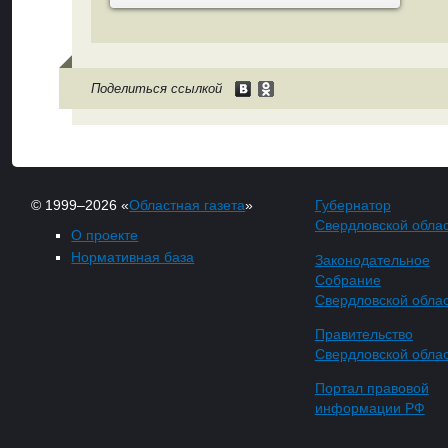
Поделиться ссылкой
© 1999–2026 «
Областная газета
»
Губернатор
Свердловской обла
О проекте
Нормативная база
Законодательное
Собрание
Свердловской обла
Правительство
Свердловской обла
Портал правовой
информации РФ