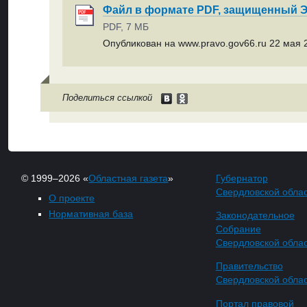
Файл в формате PDF, защищенный
PDF, 7 МБ
Опубликован на www.pravo.gov66.ru 22 мая 2
Поделиться ссылкой
© 1999–2026 «
Областная газета
»
Губернатор
Свердловской обла
О проекте
Нормативная база
Законодательное
Собрание
Свердловской обла
Правительство
Свердловской обла
Портал правовой