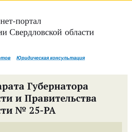
нет-портал
и Свердловской области
ртов
Юридическая консультация
рата Губернатора
сти и Правительства
сти № 25-РА