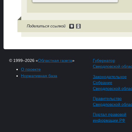
Поделиться ссылкой
© 1999–2026 «
Областная газета
»
Губернатор
Свердловской обла
О проекте
Нормативная база
Законодательное
Собрание
Свердловской обла
Правительство
Свердловской обла
Портал правовой
информации РФ