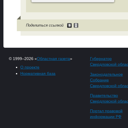
Поделиться ссылкой
© 1999–2026 «
Областная газета
»
Губернатор
Свердловской обла
О проекте
Нормативная база
Законодательное
Собрание
Свердловской обла
Правительство
Свердловской обла
Портал правовой
информации РФ