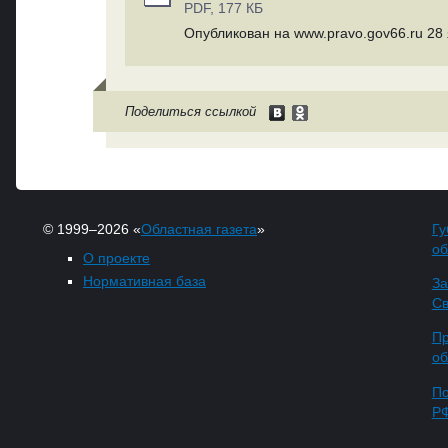
PDF, 177 КБ
Опубликован на www.pravo.gov66.ru 28 
Поделиться ссылкой
© 1999–2026 «
Областная газета
»
Гу
об
О проекте
Нормативная база
За
Св
Пр
об
По
Р