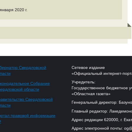
января 2020 г.
бернатор Свердловской
Сетевое издание
ласти
«Официальный интернет-порт
Учредитель:
конодательное Собрание
Государственное бюджетное у
ердловской области
«Областная газета»
авительство Свердловской
Генеральный директор: Базуно
ласти
Главный редактор: Лакедемонс
ртал правовой информации
Адрес редакции 620000, г. Екат
Ф
Адрес электронной почты: og@