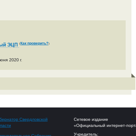
(
)
Как проверить?
ный ЭЦП
юня 2020 г.
бернатор Свердловской
Сетевое издание
ласти
«Официальный интернет-порт
Учредитель:
конодательное Собрание