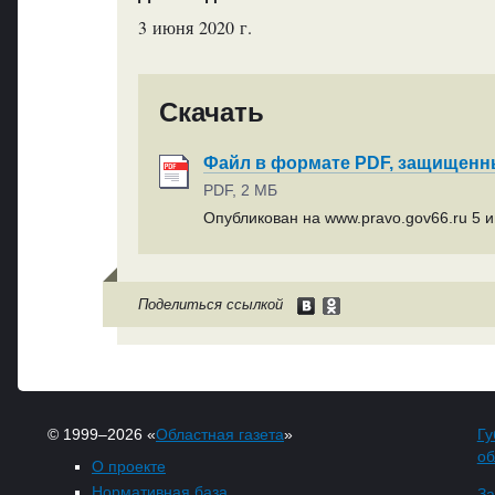
3 июня 2020 г.
Скачать
Файл в формате PDF, защищен
PDF, 2 МБ
Опубликован на www.pravo.gov66.ru 5 и
Поделиться ссылкой
© 1999–2026 «
Областная газета
»
Гу
об
О проекте
Нормативная база
За