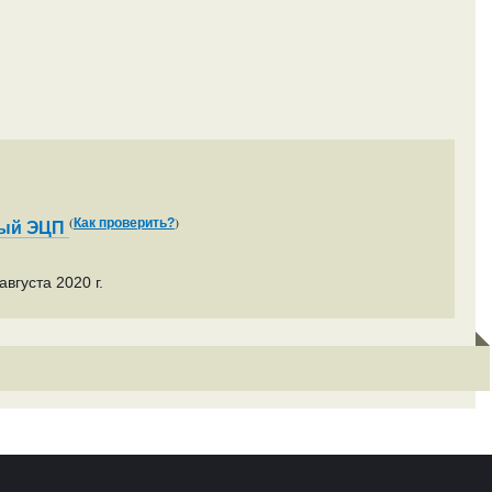
(
)
Как проверить?
ный ЭЦП
вгуста 2020 г.