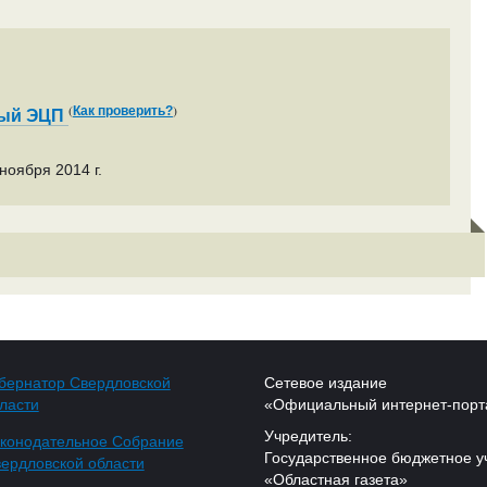
(
)
Как проверить?
ный ЭЦП
ноября 2014 г.
бернатор Свердловской
Сетевое издание
ласти
«Официальный интернет-порт
Учредитель:
конодательное Собрание
Государственное бюджетное у
ердловской области
«Областная газета»