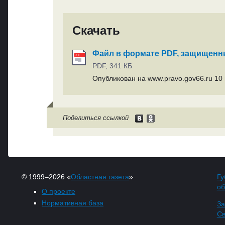
Скачать
Файл в формате PDF, защищен
PDF, 341 КБ
Опубликован на www.pravo.gov66.ru 10 
Поделиться ссылкой
© 1999–2026 «
Областная газета
»
Гу
об
О проекте
Нормативная база
За
Св