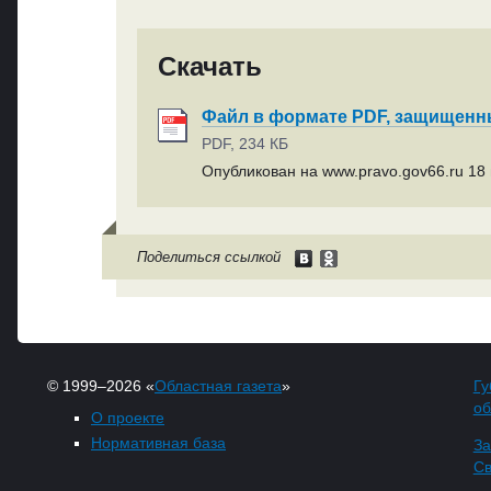
Скачать
Файл в формате PDF, защищен
PDF, 234 КБ
Опубликован на www.pravo.gov66.ru 18 
Поделиться ссылкой
© 1999–2026 «
Областная газета
»
Гу
об
О проекте
Нормативная база
За
Св