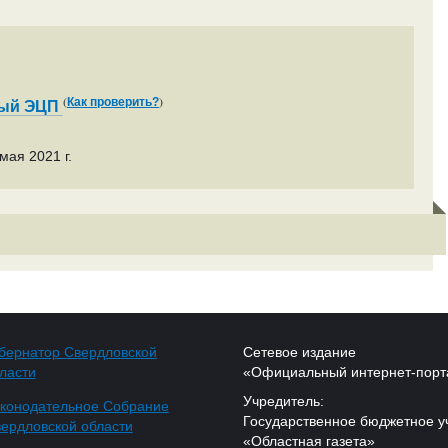
(
)
Как проверить?
ный ЭЦП
мая 2021 г.
бернатор Свердловской
Сетевое издание
ласти
«Официальный интернет-порт
Учредитель:
конодательное Собрание
Государственное бюджетное у
ердловской области
«Областная газета»