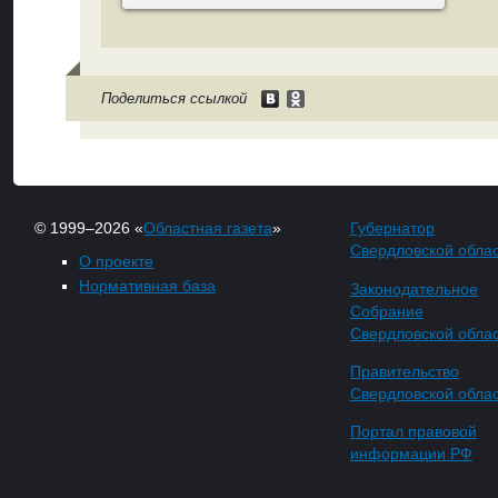
Поделиться ссылкой
© 1999–2026 «
Областная газета
»
Губернатор
Свердловской обла
О проекте
Нормативная база
Законодательное
Собрание
Свердловской обла
Правительство
Свердловской обла
Портал правовой
информации РФ