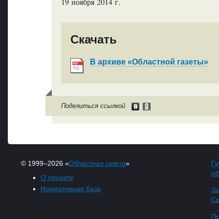
19 ноября 2014 г.
Скачать
В архиве «Областной газеты»
Поделиться ссылкой
© 1999–2026 «
Областная газета
»
Гу
об
О проекте
Нормативная база
За
Св
Пр