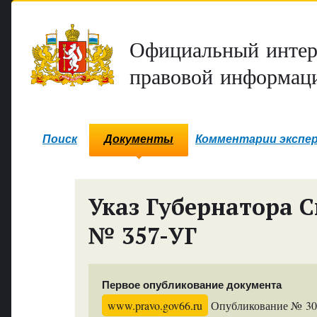
Официальный интер
правовой информаци
Поиск
Документы
Комментарии экспе
Указ Губернатора С
№ 357-УГ
Первое опубликование документа
www.pravo.gov66.ru
Опубликование № 308