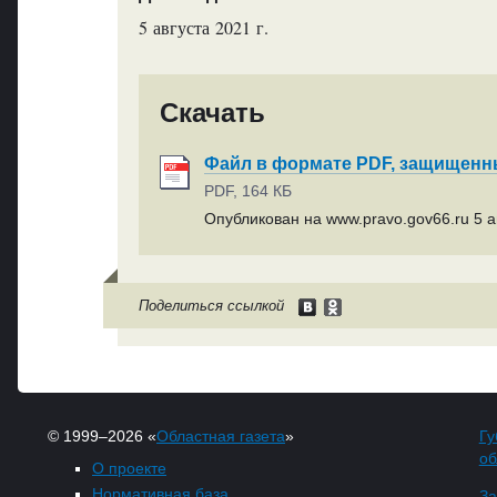
5 августа 2021 г.
Скачать
Файл в формате PDF, защищен
PDF, 164 КБ
Опубликован на www.pravo.gov66.ru 5 ав
Поделиться ссылкой
© 1999–2026 «
Областная газета
»
Гу
об
О проекте
Нормативная база
За