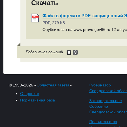
Скачать
Файл в формате PDF, защищенный
PDF, 279 КБ
Опубликован на www.pravo.gov66.ru 12 август
Поделиться ссылкой
© 1999–2026 «
Областная газета
»
Губернатор
Свердловской обла
О проекте
Нормативная база
Законодательное
Собрание
Свердловской обла
Правительство