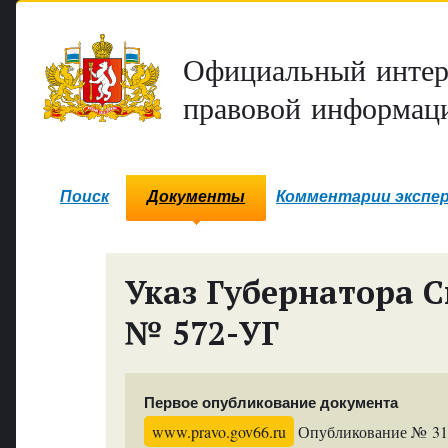
Официальный интер
правовой информаци
Поиск
Документы
Комментарии экспе
Указ Губернатора С
№ 572-УГ
Первое опубликование документа
www.pravo.gov66.ru
Опубликование № 3187