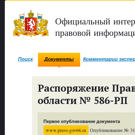
Официальный интер
правовой информаци
Поиск
Документы
Комментарии экспе
Распоряжение Прав
области № 586-РП
Первое опубликование документа
www.pravo.gov66.ru
Опубликование № 3190