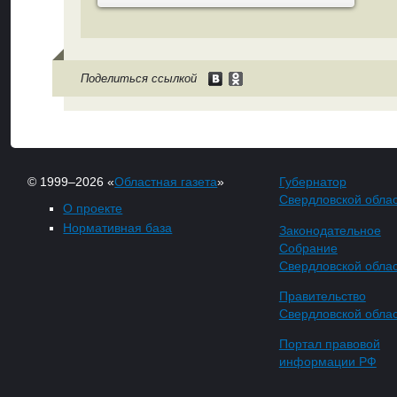
Поделиться ссылкой
© 1999–2026 «
Областная газета
»
Губернатор
Свердловской обла
О проекте
Нормативная база
Законодательное
Собрание
Свердловской обла
Правительство
Свердловской обла
Портал правовой
информации РФ